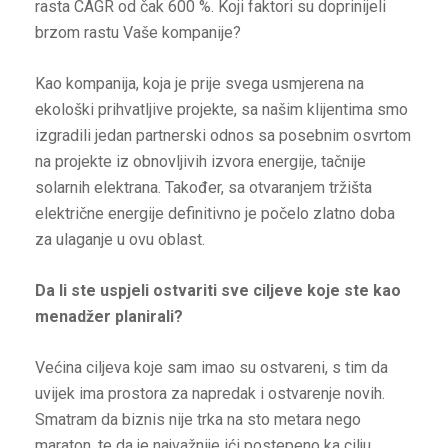
rasta CAGR od čak 600 %. Koji faktori su doprinijeli
brzom rastu Vaše kompanije?
Kao kompanija, koja je prije svega usmjerena na
ekološki prihvatljive projekte, sa našim klijentima smo
izgradili jedan partnerski odnos sa posebnim osvrtom
na projekte iz obnovljivih izvora energije, tačnije
solarnih elektrana. Također, sa otvaranjem tržišta
električne energije definitivno je počelo zlatno doba
za ulaganje u ovu oblast.
Da li ste uspjeli ostvariti sve ciljeve koje ste kao
menadžer planirali?
Većina ciljeva koje sam imao su ostvareni, s tim da
uvijek ima prostora za napredak i ostvarenje novih.
Smatram da biznis nije trka na sto metara nego
maraton, te da je najvažnije ići postepeno ka cilju.