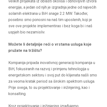
velikih projekata iz oblasti okoliša i obnovljivih izvora
energije, a jedan od njih je izgradnja jedne od najvećih
solarnih elektrana u BiH snage 2.2 MW. Također,
posebno smo ponosni na naš tim uposlenih, koji je
sve ove projekte implementirao i bez koga bi i naš
uspjeh bio nezamisliv.
Možete li detaljnije reći o vrstama usluga koje
pružate na tržištu?
Kompanija pripada inovativnoj generaciji kompanija u
BiH, fokusiranih na razvoj i primjenu tehnologija u
energetskom sektoru i svoj put do klijenata našli smo
za veoma kratak period sa širokim spektrom usluga.
Prije svega, to su projektovanje i inžinjering, kao i
konsalting.
Kroz projektovanje i inžinjering izrađujemo