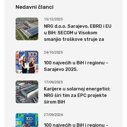
Nedavni članci
15/12/2025
NRG d.o.o. Sarajevo, EBRD i EU
u BiH: SECOM u Visokom
smanjio troškove struje za
20%
24/10/2025
100 najvećih u BiH i regionu –
Sarajevo 2025.
17/09/2025
Karijere u solarnoj energetici:
NRG širi tim za EPC projekte
širom BiH
27/09/2024
100 najvećih u BiH i regionu –