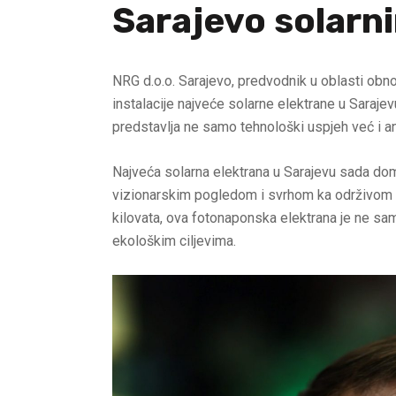
Sarajevo solarn
NRG d.o.o. Sarajevo, predvodnik u oblasti obno
instalacije najveće solarnе elektrane u Saraje
predstavlja ne samo tehnološki uspjeh već i a
Najveća solarna elektrana u Sarajevu sada domi
vizionarskim pogledom i svrhom ka održivom
kilovata, ova fotonaponska elektrana je ne sa
ekološkim ciljevima.