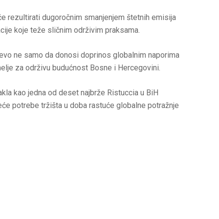
će rezultirati dugoročnim smanjenjem štetnih emisija
cije koje teže sličnim održivim praksama.
rajevo ne samo da donosi doprinos globalnim naporima
melje za održivu budućnost Bosne i Hercegovini.
akla kao jedna od deset najbrže Ristuccia u BiH
će potrebe tržišta u doba rastuće globalne potražnje