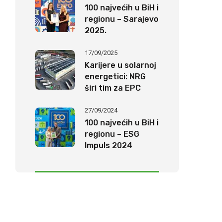
20%
100 najvećih u BiH i
regionu – Sarajevo
2025.
17/09/2025
Karijere u solarnoj
energetici: NRG
širi tim za EPC
projekte širom BiH
27/09/2024
100 najvećih u BiH i
regionu – ESG
Impuls 2024