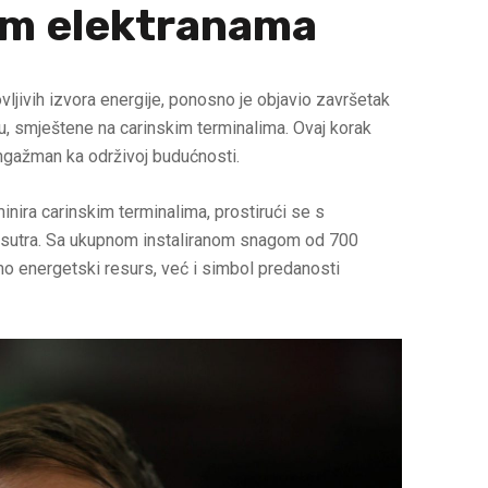
im elektranama
vljivih izvora energije, ponosno je objavio završetak
vu, smještene na carinskim terminalima. Ovaj korak
ngažman ka održivoj budućnosti.
nira carinskim terminalima, prostirući se s
 sutra. Sa ukupnom instaliranom snagom od 700
mo energetski resurs, već i simbol predanosti